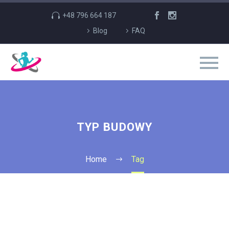
+48 796 664 187
Blog
FAQ
TYP BUDOWY
Home
Tag