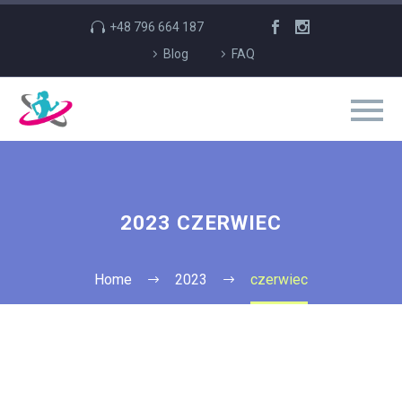
+48 796 664 187
Blog
FAQ
2023 CZERWIEC
Home
2023
czerwiec