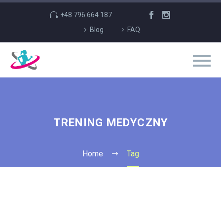
+48 796 664 187
Blog
FAQ
TRENING MEDYCZNY
Home
Tag