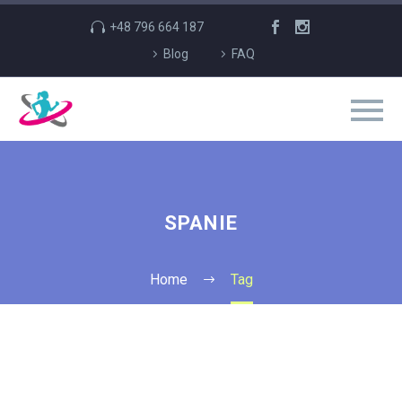
+48 796 664 187
Blog
FAQ
SPANIE
Home
Tag