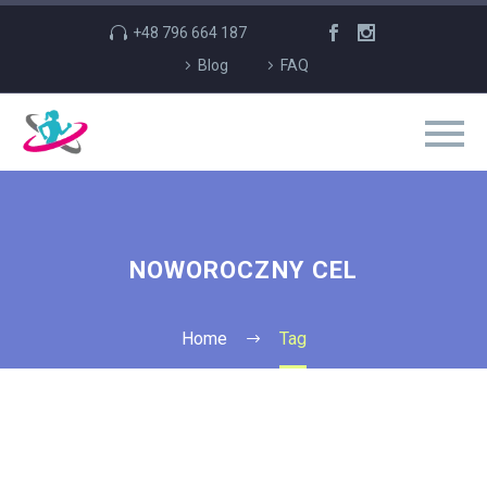
+48 796 664 187
Blog
FAQ
NOWOROCZNY CEL
Home
Tag