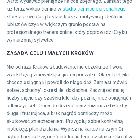
warto wydawać pieniądze na coś zbędnego. Zamiast tego
już teraz wykup trening w
studio treningu personalnego
,
który z pewnością będzie lepszą motywacją. Jeśli nie
lubisz ćwiczyć w większym gronie postaw na
profesjonalnego trenera online, który poprowadzi Cię ku
wymarzonej sylwetce.
ZASADA CELU I MAŁYCH KROKÓW
Nie od razu Kraków zbudowano, nie oczekuj że Twoje
wyniki będą zniewalające już na początku. Określ cel jaki
chcesz osiągnąć i powoli do niego dąż. Zamiast mówić
sobie „schudnę”, określ ile dokładnie. Zacznij od małej
liczby pięciu czy sześciu kilo, aby później móc osiągnąć i
odhaczyć cel. Droga do dużego marzenia może być zbyt
długa i frustrująca, a brak nagród pomiędzy może
skutkować zniechęceniem. Przygotuj sobie konkretną
instrukcję, plan działania. Wypisz na kartce na czym Ci
najbardziej zależy, oceń istotność tego działania. Określ w