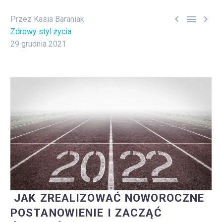



Przez Kasia Baraniak
Zdrowy styl życia
29 grudnia 2021
JAK ZREALIZOWAĆ NOWOROCZNE
POSTANOWIENIE I ZACZĄĆ