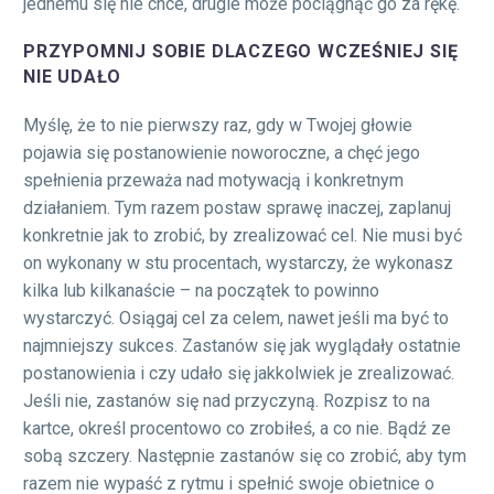
jednemu się nie chce, drugie może pociągnąć go za rękę.
PRZYPOMNIJ SOBIE DLACZEGO WCZEŚNIEJ SIĘ
NIE UDAŁO
Myślę, że to nie pierwszy raz, gdy w Twojej głowie
pojawia się postanowienie noworoczne, a chęć jego
spełnienia przeważa nad motywacją i konkretnym
działaniem. Tym razem postaw sprawę inaczej, zaplanuj
konkretnie jak to zrobić, by zrealizować cel. Nie musi być
on wykonany w stu procentach, wystarczy, że wykonasz
kilka lub kilkanaście – na początek to powinno
wystarczyć. Osiągaj cel za celem, nawet jeśli ma być to
najmniejszy sukces. Zastanów się jak wyglądały ostatnie
postanowienia i czy udało się jakkolwiek je zrealizować.
Jeśli nie, zastanów się nad przyczyną. Rozpisz to na
kartce, określ procentowo co zrobiłeś, a co nie. Bądź ze
sobą szczery. Następnie zastanów się co zrobić, aby tym
razem nie wypaść z rytmu i spełnić swoje obietnice o