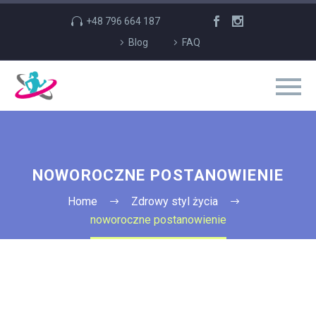
+48 796 664 187
Blog
FAQ
NOWOROCZNE POSTANOWIENIE
Home
Zdrowy styl życia
noworoczne postanowienie