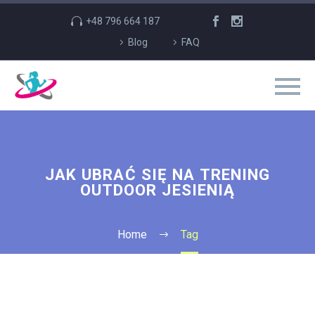
+48 796 664 187
Blog
FAQ
JAK UBRAĆ SIĘ NA TRENING
OUTDOOR JESIENIĄ
Home
Tag