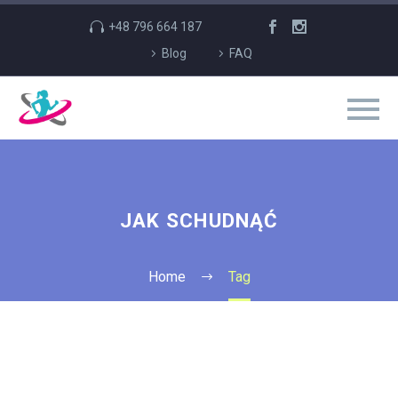
+48 796 664 187
Blog
FAQ
JAK SCHUDNĄĆ
Home
Tag