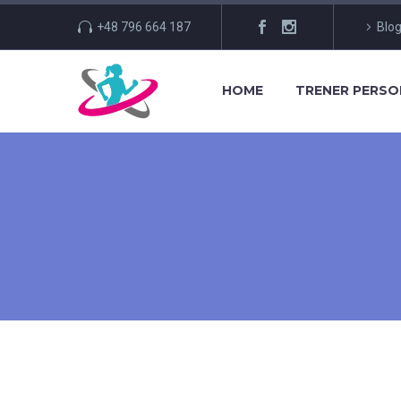
+48 796 664 187
Blo
HOME
TRENER PERS