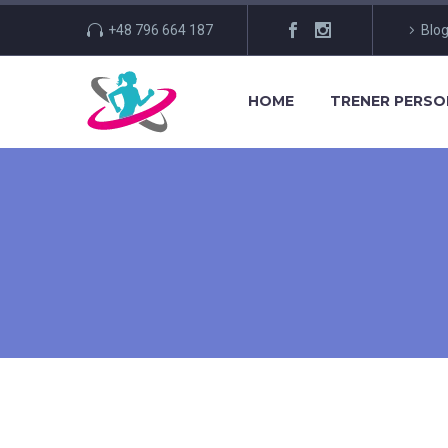
+48 796 664 187
Blo
HOME
TRENER PERS