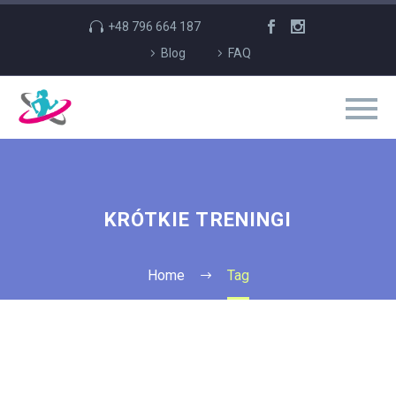
+48 796 664 187
Blog
FAQ
KRÓTKIE TRENINGI
Home
Tag