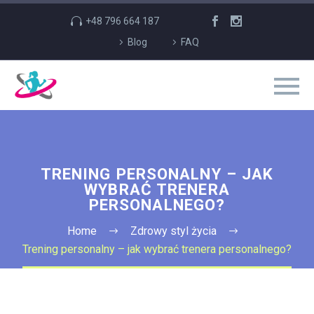
+48 796 664 187
Blog
FAQ
TRENING PERSONALNY – JAK
WYBRAĆ TRENERA
PERSONALNEGO?
Home
Zdrowy styl życia
Trening personalny – jak wybrać trenera personalnego?