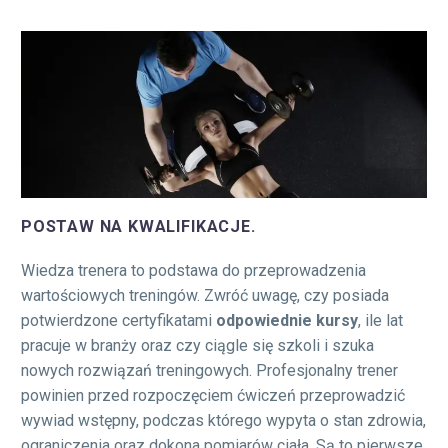
POSTAW NA KWALIFIKACJE.
Wiedza trenera to podstawa do przeprowadzenia
wartościowych treningów. Zwróć uwagę, czy posiada
potwierdzone certyfikatami
odpowiednie kursy
, ile lat
pracuje w branży oraz czy ciągle się szkoli i szuka
nowych rozwiązań treningowych. Profesjonalny trener
powinien przed rozpoczęciem ćwiczeń przeprowadzić
wywiad wstępny, podczas którego wypyta o stan zdrowia,
ograniczenia oraz dokona pomiarów ciała. Są to pierwsze