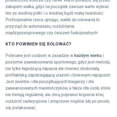
powierzchni, kolorze czy cenie. Warto poradzić się przed
zakupem wałka, gdyż na początek zawsze warto wybrać
ten ze średniej półki i o średniej bądź małej twardości.
Profesjonalnie rzecz ujmując, wałek do rolowania to
przyrząd do automasażu, rozluźniania
międzypowięziowego czy ćwiczeń funkcjonalnych.
KTO POWINIEN SIĘ ROLOWAĆ?
Polecane jest osobom w zasadzie w
każdym wieku
i
poziomie zaawansowania sportowego, gdyż jest metodą
nie tylko łagodzącą napięcia ale również doskonałą
profilaktyką zapobiegającą urazom i bolesnym napięciom.
Jest świetne i dla początkujących biegaczy i dla
zaawansowanych maratończyków, a także dla osób, które
nie trenują regularnie, ale chcą poprawić krążenie krwi,
rozluźnić nadwyrężone i zmęczone mięśnie lub po prostu
się zrelaksować.