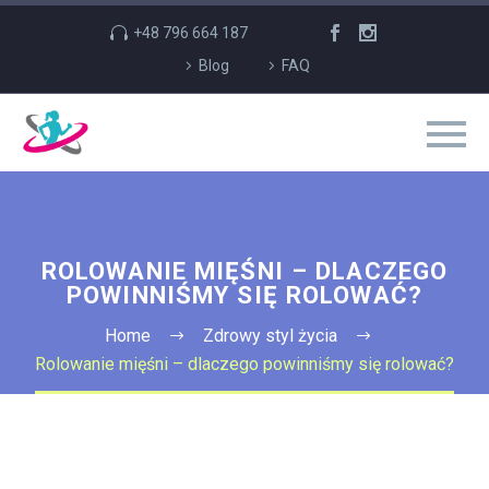
+48 796 664 187
Blog
FAQ
ROLOWANIE MIĘŚNI – DLACZEGO
POWINNIŚMY SIĘ ROLOWAĆ?
Home
Zdrowy styl życia
Rolowanie mięśni – dlaczego powinniśmy się rolować?