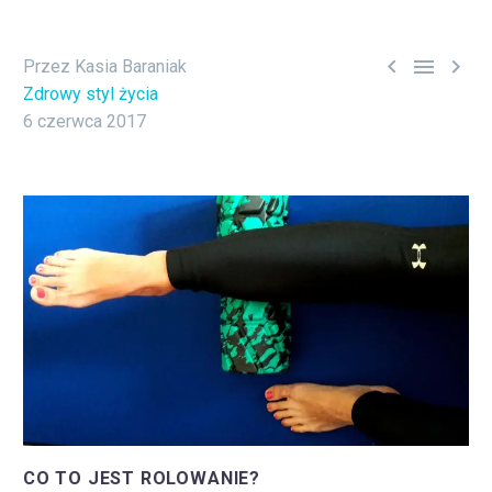



Przez Kasia Baraniak
Zdrowy styl życia
6 czerwca 2017
CO TO JEST ROLOWANIE?