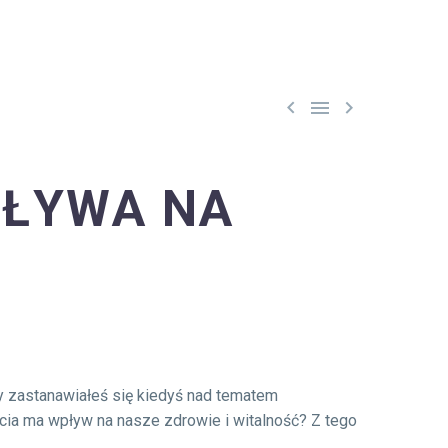



PŁYWA NA
zy zastanawiałeś się kiedyś nad tematem
cia ma wpływ na nasze zdrowie i witalność? Z tego