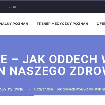
g
FAQ
ONALNY POZNAŃ
TRENER MEDYCZNY POZNAŃ
OFE
E – JAK ODDECH
N NASZEGO ZDRO
owy styl życia
Oddychanie – jak oddech wpływa na stan 