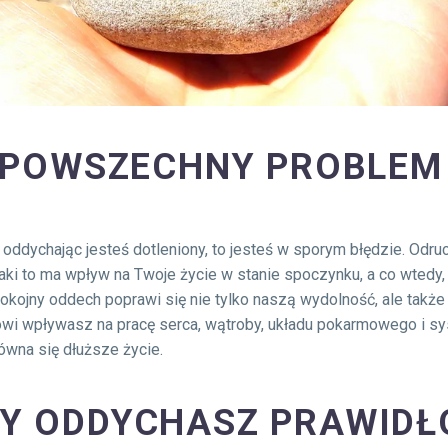
– POWSZECHNY PROBLEM
 i oddychając jesteś dotleniony, to jesteś w sporym błędzie. Odr
jaki to ma wpływ na Twoje życie w stanie spoczynku, a co wtedy,
okojny oddech poprawi się nie tylko naszą wydolność, ale takż
howi wpływasz na pracę serca, wątroby, układu pokarmowego i 
ówna się dłuższe życie.
ZY ODDYCHASZ PRAWID