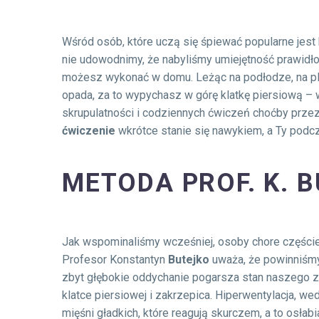
Wśród osób, które uczą się śpiewać popularne jest 
nie udowodnimy, że nabyliśmy umiejętność prawidł
możesz wykonać w domu. Leżąc na podłodze, na pl
opada, za to wypychasz w górę klatkę piersiową – 
skrupulatności i codziennych ćwiczeń choćby przez
ćwiczenie
wkrótce stanie się nawykiem, a Ty podc
METODA PROF. K. B
Jak wspominaliśmy wcześniej, osoby chore częściej o
Profesor Konstantyn
Butejko
uważa, że powinniśmy
zbyt głębokie oddychanie pogarsza stan naszego zd
klatce piersiowej i zakrzepica. Hiperwentylacja, we
mięśni gładkich, które reagują skurczem, a to osłab