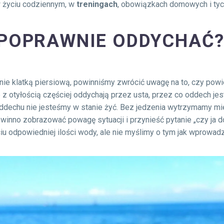
w życiu codziennym, w
treningach
, obowiązkach domowych i ty
POPRAWNIE ODDYCHAĆ
 nie klatką piersiową, powinniśmy zwrócić uwagę na to, czy p
 z otyłością częściej oddychają przez usta, przez co oddech jes
ddechu nie jesteśmy w stanie żyć. Bez jedzenia wytrzymamy mie
powinno zobrazować powagę sytuacji i przynieść pytanie „czy ja
u odpowiedniej ilości wody, ale nie myślimy o tym jak wprowadz