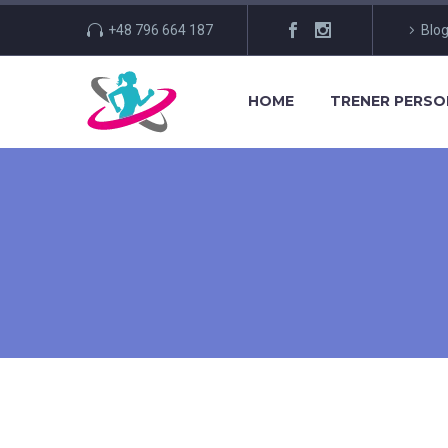
+48 796 664 187
Blo
HOME
TRENER PERS