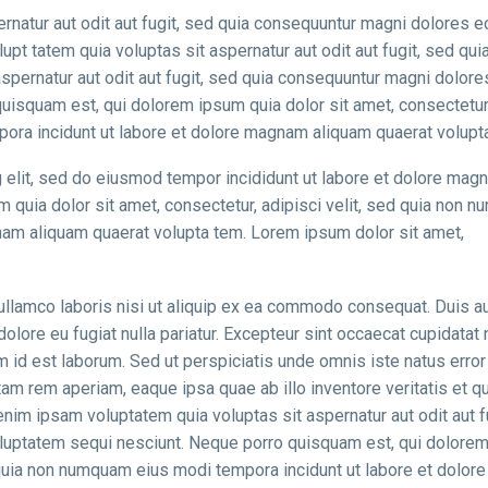
natur aut odit aut fugit, sed quia consequuntur magni dolores e
t tatem quia voluptas sit aspernatur aut odit aut fugit, sed qui
spernatur aut odit aut fugit, sed quia consequuntur magni dolor
quisquam est, qui dolorem ipsum quia dolor sit amet, consectetur
pora incidunt ut labore et dolore magnam aliquam quaerat volupt
 elit, sed do eiusmod tempor incididunt ut labore et dolore mag
 quia dolor sit amet, consectetur, adipisci velit, sed quia non 
nam aliquam quaerat volupta tem. Lorem ipsum dolor sit amet,
ullamco laboris nisi ut aliquip ex ea commodo consequat. Duis au
 dolore eu fugiat nulla pariatur. Excepteur sint occaecat cupidatat
nim id est laborum. Sed ut perspiciatis unde omnis iste natus error 
m rem aperiam, eaque ipsa quae ab illo inventore veritatis et q
nim ipsam voluptatem quia voluptas sit aspernatur aut odit aut f
oluptatem sequi nesciunt. Neque porro quisquam est, qui dolore
d quia non numquam eius modi tempora incidunt ut labore et dolore