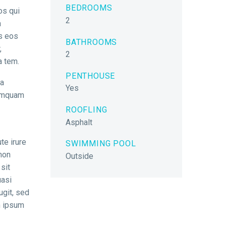
BEDROOMS
os qui
2
a
es eos
BATHROOMS
,
2
a tem.
PENTHOUSE
na
Yes
numquam
ROOFLING
Asphalt
te irure
SWIMMING POOL
 non
Outside
sit
uasi
ugit, sed
m ipsum