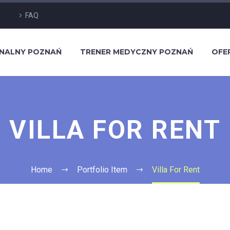
g
FAQ
ONALNY POZNAŃ
TRENER MEDYCZNY POZNAŃ
OFE
VILLA FOR RENT
Home
Portfolio Item
Villa For Rent