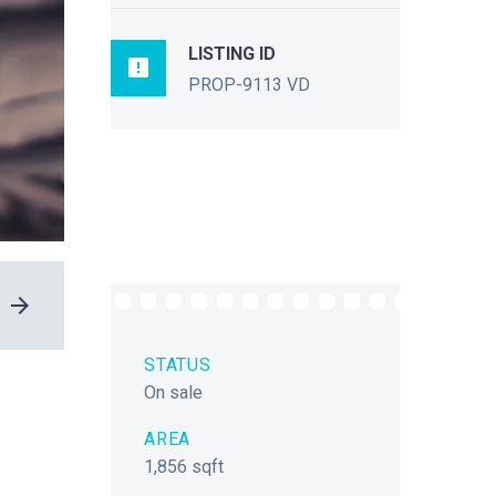
LISTING ID

PROP-9113 VD
STATUS
On sale
AREA
1,856 sqft