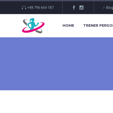
+48 796 664 187
Blo
HOME
TRENER PERS