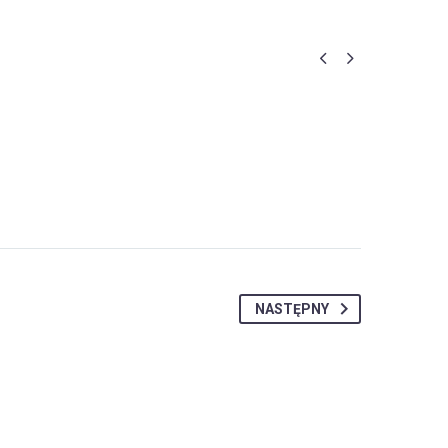


NASTĘPNY