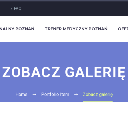
g
FAQ
ONALNY POZNAŃ
TRENER MEDYCZNY POZNAŃ
OFE
ZOBACZ GALERIĘ
Home
Portfolio Item
Zobacz galerię