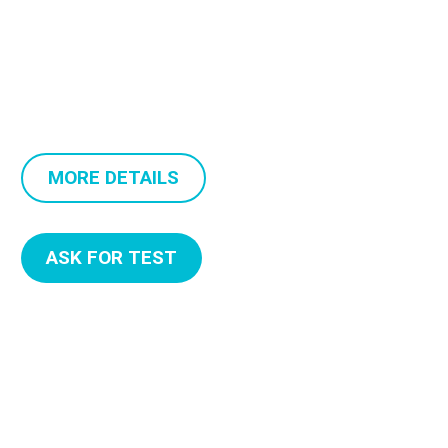
Our team of 32 employees in 17 different countries
continues
to grow. Follow the leader.
MORE DETAILS
ASK FOR TEST