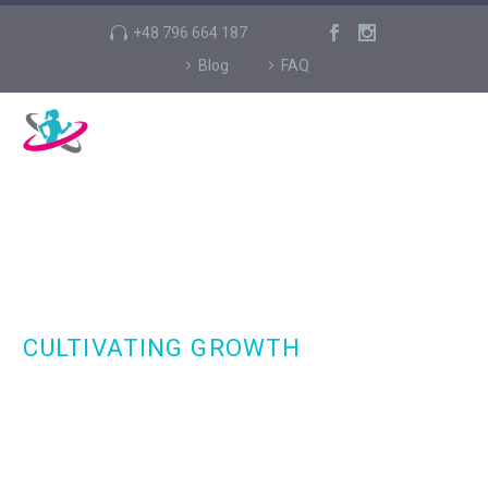
+48 796 664 187
Blog
FAQ
FOLLOW THE LEADER!
CULTIVATING GROWTH
We are one of the most respected wordpress
theme providers.