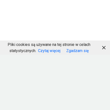
Pliki cookies są używane na tej stronie w celach
statystycznych.
Czytaj więcej
Zgadzam się
LOREM IPSUM
DOLOR SIT AMET
Lorem ipsum dolor sit amet, consectetur adipisicing elit,
sed do eiusmod tempor incididunt ut