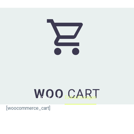


WOO
CART
Home
Einkaufswagen
[woocommerce_cart]