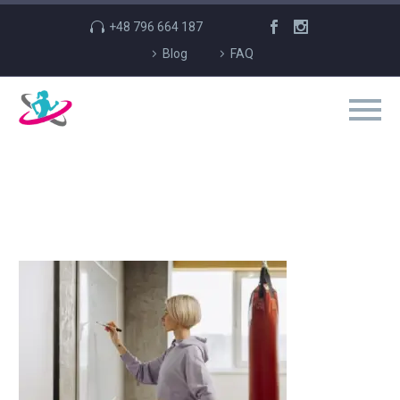
+48 796 664 187
Blog
FAQ