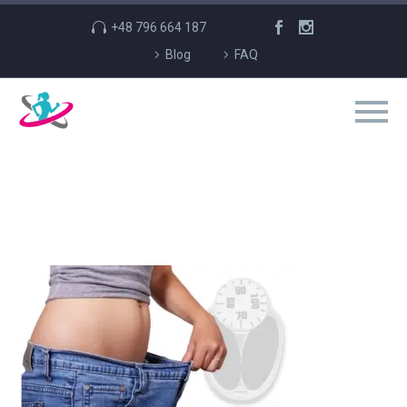
+48 796 664 187
Blog
FAQ