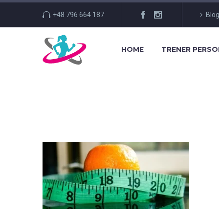
+48 796 664 187
Blo
HOME
TRENER PERS