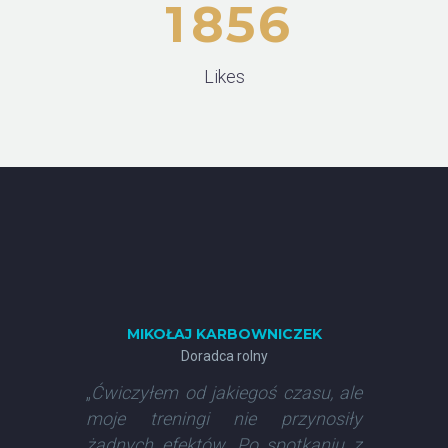
1
8
5
6
Likes
MIKOŁAJ KARBOWNICZEK
Doradca rolny
„
Ćwiczyłem od jakiegoś czasu, ale
moje treningi nie przynosiły
żadnych efektów. Po spotkaniu z