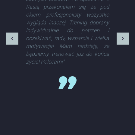
Kasią przekonałem się, że pod
okiem profesjonalisty wszystko
wygląda inaczej. Trening dobrany
indywidualnie do potrzeb i
oczekiwań, rady, wsparcie i wielka
motywacja! Mam nadzieję, że
będziemy trenować już do końca
życia! Polecam!”