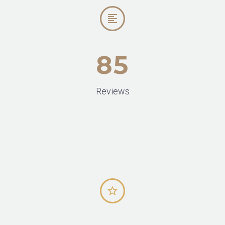


8
5
Reviews

