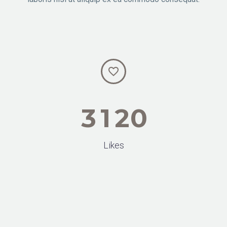


3
1
2
0
Likes