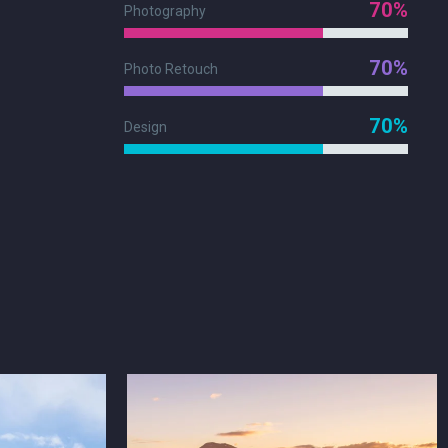
70%
Photography
70%
Photo Retouch
70%
Design