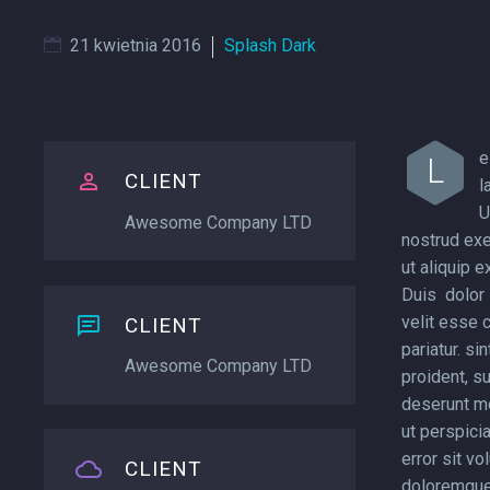
21 kwietnia 2016
Splash Dark
e
L

CLIENT
l

U
Awesome Company LTD
nostrud exer
ut aliquip 
Duis dolor 
velit esse c

CLIENT

pariatur. si
Awesome Company LTD
proident, su
deserunt mo
ut perspici
error sit v

CLIENT
doloremque