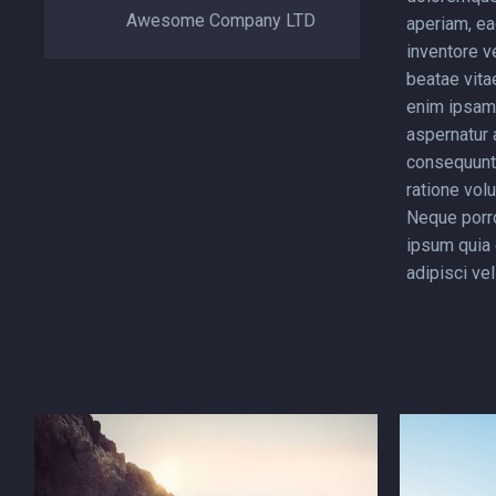

Awesome Company LTD
aperiam, ea
inventore ve
beatae vita
enim ipsam 
aspernatur a
consequunt
ratione vol
Neque porr
ipsum quia 
adipisci veli